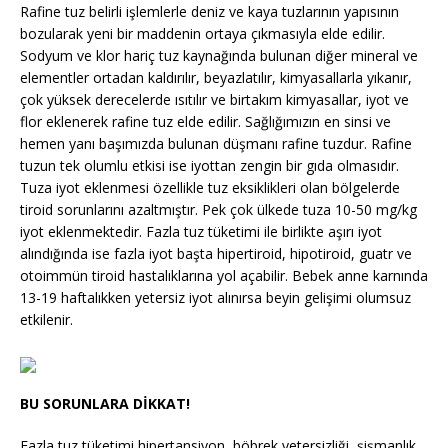
Rafine tuz belirli işlemlerle deniz ve kaya tuzlarının yapısının
bozularak yeni bir maddenin ortaya çıkmasıyla elde edilir.
Sodyum ve klor hariç tuz kaynağında bulunan diğer mineral ve
elementler ortadan kaldırılır, beyazlatılır, kimyasallarla yıkanır,
çok yüksek derecelerde ısıtılır ve birtakım kimyasallar, iyot ve
flor eklenerek rafine tuz elde edilir. Sağlığımızın en sinsi ve
hemen yanı başımızda bulunan düşmanı rafine tuzdur. Rafine
tuzun tek olumlu etkisi ise iyottan zengin bir gıda olmasıdır.
Tuza iyot eklenmesi özellikle tuz eksiklikleri olan bölgelerde
tiroid sorunlarını azaltmıştır. Pek çok ülkede tuza 10-50 mg/kg
iyot eklenmektedir. Fazla tuz tüketimi ile birlikte aşırı iyot
alındığında ise fazla iyot başta hipertiroid, hipotiroid, guatr ve
otoimmün tiroid hastalıklarına yol açabilir. Bebek anne karnında
13-19 haftalıkken yetersiz iyot alınırsa beyin gelişimi olumsuz
etkilenir.
BU SORUNLARA DİKKAT!
Fazla tuz tüketimi hipertansiyon, böbrek yetersizliği, şişmanlık,