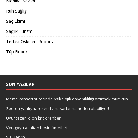
Medikal Sektör
Ruh Sağlığı
Saç Ekimi
Sağlık Turizmi
Tedavi Öyküleri-Röportaj
Tüp Bebek
SON YAZILAR
Meme kanseri sürecinde psikolojik dayanıklılığı artırmak mümkün!
Sporda yanlış hareket diz hasarlarına neden olabiliyor!
Uyurgezerlik için kritik rehber
Vertigoyu azaltan besin önerileri
Sisli Beyin