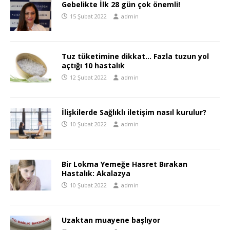
Gebelikte İlk 28 gün çok önemli!
15 Şubat 2022
admin
Tuz tüketimine dikkat… Fazla tuzun yol
açtığı 10 hastalık
12 Şubat 2022
admin
İlişkilerde Sağlıklı iletişim nasıl kurulur?
10 Şubat 2022
admin
Bir Lokma Yemeğe Hasret Bırakan
Hastalık: Akalazya
10 Şubat 2022
admin
Uzaktan muayene başlıyor