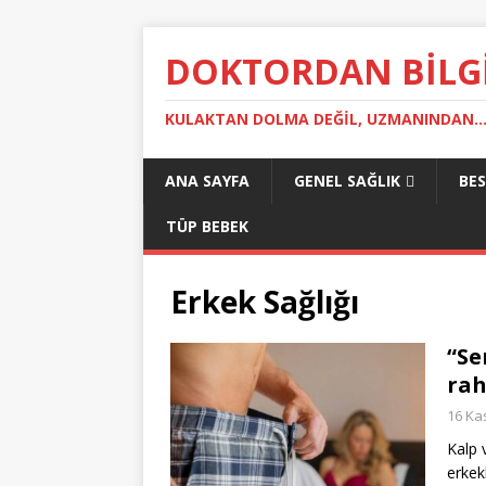
DOKTORDAN BILG
KULAKTAN DOLMA DEĞIL, UZMANINDAN..
ANA SAYFA
GENEL SAĞLIK
BE
TÜP BEBEK
Erkek Sağlığı
“Se
rah
16 Ka
Kalp 
erkek