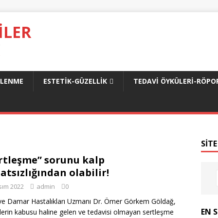
ILER
.
SLENME
ESTETIK-GÜZELLIK
TEDAVI ÖYKÜLERI-RÖPO
SITE
rtleşme” sorunu kalp
atsızlığından olabilir!
sım 2022
admin
0
ve Damar Hastalıkları Uzmanı Dr. Ömer Görkem Göldağ,
EN 
lerin kabusu haline gelen ve tedavisi olmayan sertleşme