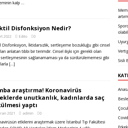
eminin kalp …
Meme 
artı
Spord
ktil Disfonksiyon Nedir?
olabil
rt 2022
Edito
0
Uyurg
il Disfonksiyon, İktidarsızlık, sertleşeme bozukluğu gibi cinsel
Verti
arı anlatan tıbbi bir terimdir. Cinsel ilişki için gerekli olan
 sertleşmesinin sağlanamaması ya da sürdürülememesi gibi
Sisli 
larla
[…]
KAT
ba araştırma! Koronavirüs
Anas
eklerde unutkanlık, kadınlarda saç
Besl
ülmesi yaptı
Çocuk
iran 2021
admin
0
Covi
avirüsün etkilerini araştırmak üzere İstanbul Tıp Fakültesi
Erkek