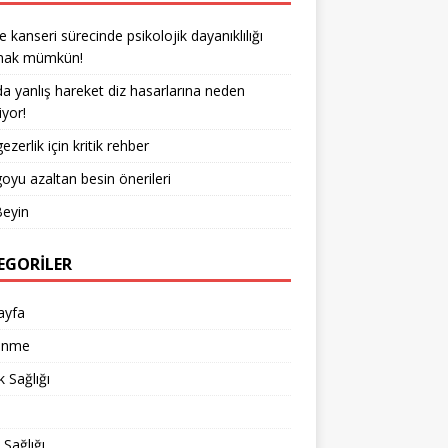
kanseri sürecinde psikolojik dayanıklılığı
rmak mümkün!
a yanlış hareket diz hasarlarına neden
iyor!
ezerlik için kritik rehber
goyu azaltan besin önerileri
Beyin
EGORILER
ayfa
enme
 Sağlığı
d
 Sağlığı