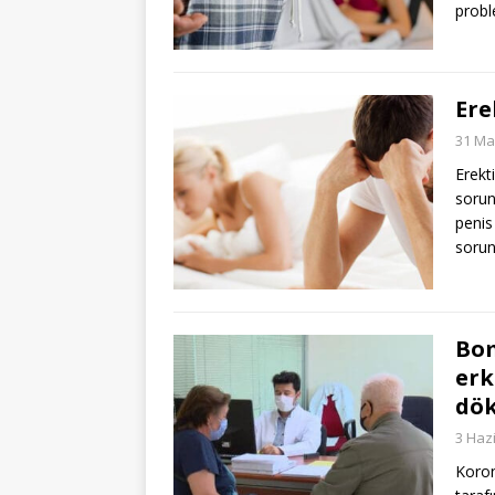
probl
Ere
31 Ma
Erekt
sorunl
penis
sorun
Bom
erk
dök
3 Haz
Koron