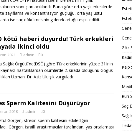
ından COVID-19 Hastaları İzlem Merkezi’nin 1 yıllık
malarının sonuçları açıklandı. Buna göre orta yaşlı erkeklerde
Estet
kte zayıflama ve konsantrasyon güçlüğü, orta yaş üstü
Estet
larda ise saç dökülmesinin giderek arttığı tespit edildi.
Gene
 kötü haberi duyurdu! Türk erkekleri
Genel
yada ikinci oldu
Göz S
iran 2021
admin
0
Kadın
 Sağlık Örgütü’ne(DSÖ) göre Türk erkeklerinin yüzde 31’inin
Kalp 
 kaynaklı hastalıklardan ölümlerde 2. sırada olduğunu Göğüs
Kans
lıkları Uzmanı Dr. Aziz Uluışık vurguladı.
Medik
Ruh S
es Sperm Kalitesini Düşürüyor
Saç E
ziran 2018
admin
0
Sağlı
etül Görgen, stresin sperm kalitesini etkilediğini
Tedav
ladı. Görgen, İsrailli araştırmacılar tarafından, yaş ortalaması