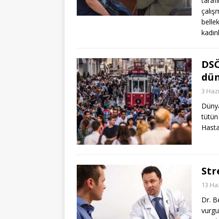
taraf
çalış
belle
kadın
DSÖ
dün
3 Haz
Dünya
tütün
Hasta
Str
13 Ha
Dr. B
vurgu