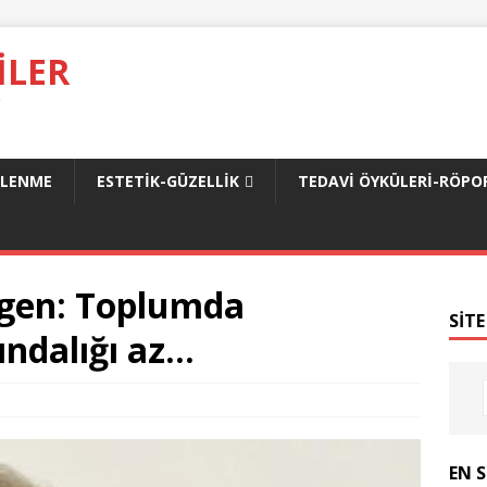
ILER
.
SLENME
ESTETIK-GÜZELLIK
TEDAVI ÖYKÜLERI-RÖPO
ygen: Toplumda
SITE
ındalığı az…
EN 