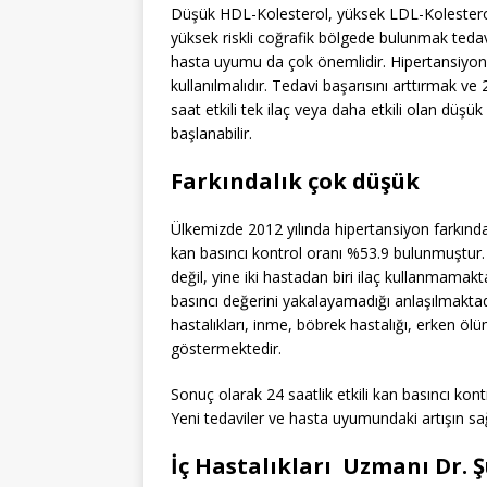
Düşük HDL-Kolesterol, yüksek LDL-Kolesterol,
yüksek riskli coğrafik bölgede bulunmak tedavi
hasta uyumu da çok önemlidir. Hipertansiyon 
kullanılmalıdır. Tedavi başarısını arttırmak ve
saat etkili tek ilaç veya daha etkili olan düşük
başlanabilir.
Farkındalık çok düşük
Ülkemizde 2012 yılında hipertansiyon farkındal
kan basıncı kontrol oranı %53.9 bulunmuştur. 
değil, yine iki hastadan biri ilaç kullanmamakt
basıncı değerini yakalayamadığı anlaşılmaktad
hastalıkları, inme, böbrek hastalığı, erken ölü
göstermektedir.
Sonuç olarak 24 saatlik etkili kan basıncı kon
Yeni tedaviler ve hasta uyumundaki artışın sağ
İç Hastalıkları Uzmanı Dr. 