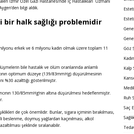
len İzmir Özel Gazi Hastanesi’nde İç Hastalıkları Uzmanı
gen’den bilgi aldık.
Estet
Estet
 bir halk sağlığı problemidir
Gene
Genel
milyonu erkek ve 6 milyonu kadın olmak üzere toplam 11
Göz S
Kadın
üşmelerin bile hastalık ve ölüm oranlarında anlamlı
Kalp 
sıncının optimum düzeye (139/83mmHg) düşürülmesinin
Kans
ni %30 azalttığı gösterilmiştir.
Medik
ıncının 130/85mmHg’nin altına düşürülmesi hedeflenmiştir.
Ruh S
r.
Saç E
iklikleri de çok önemlidir. Bunlar, sigara içiminin bırakılması,
Sağlı
ngeli beslenme, doymuş yağlardan kaçınılması, alkol
 azaltılması şeklinde sıralanabilir.
Tedav