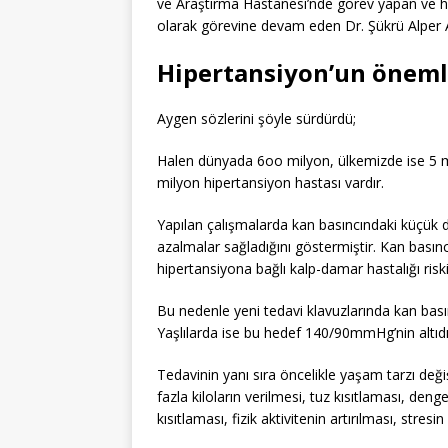
ve Araştırma Hastanesi’nde görev yapan ve ha
olarak görevine devam eden Dr. Şükrü Alper Ay
Hipertansiyon’un önemli
Aygen sözlerini şöyle sürdürdü;
Halen dünyada 6oo milyon, ülkemizde ise 5 
milyon hipertansiyon hastası vardır.
Yapılan çalışmalarda kan basıncındaki küçük d
azalmalar sağladığını göstermiştir. Kan ba
hipertansiyona bağlı kalp-damar hastalığı riski
Bu nedenle yeni tedavi klavuzlarında kan bas
Yaşlılarda ise bu hedef 140/90mmHg’nin altıdı
Tedavinin yanı sıra öncelikle yaşam tarzı değiş
fazla kiloların verilmesi, tuz kısıtlaması, de
kısıtlaması, fizik aktivitenin artırılması, stresin