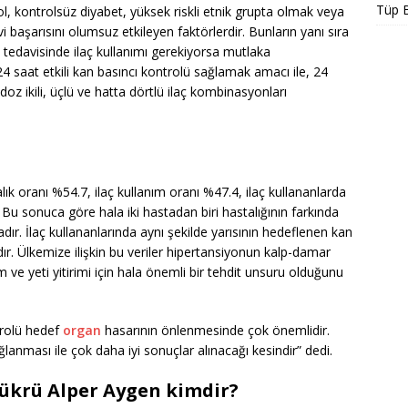
Tüp 
 kontrolsüz diyabet, yüksek riskli etnik grupta olmak veya
 başarısını olumsuz etkileyen faktörlerdir. Bunların yanı sıra
tedavisinde ilaç kullanımı gerekiyorsa mutlaka
 24 saat etkili kan basıncı kontrolü sağlamak amacı ile, 24
 doz ikili, üçlü ve hatta dörtlü ilaç kombinasyonları
ık oranı %54.7, ilaç kullanım oranı %47.4, ilaç kullananlarda
Bu sonuca göre hala iki hastadan biri hastalığının farkında
adır. İlaç kullananlarında aynı şekilde yarısının hedeflenen kan
ır. Ülkemize ilişkin bu veriler hipertansiyonun kalp-damar
m ve yeti yitirimi için hala önemli bir tehdit unsuru olduğunu
trolü hedef
organ
hasarının önlenmesinde çok önemlidir.
lanması ile çok daha iyi sonuçlar alınacağı kesindir” dedi.
Şükrü Alper Aygen kimdir?