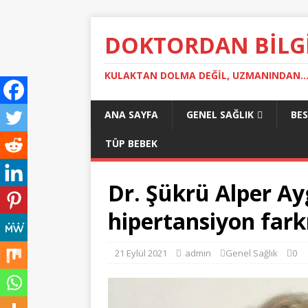
DOKTORDAN BILG
KULAKTAN DOLMA DEĞIL, UZMANINDAN..
ANA SAYFA
GENEL SAĞLIK
BE
TÜP BEBEK
Dr. Şükrü Alper A
hipertansiyon fark
21 Eylül 2021
admin
Genel Sağlık
0