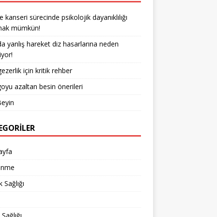
kanseri sürecinde psikolojik dayanıklılığı
rmak mümkün!
a yanlış hareket diz hasarlarına neden
iyor!
ezerlik için kritik rehber
goyu azaltan besin önerileri
Beyin
EGORILER
ayfa
enme
 Sağlığı
d
 Sağlığı