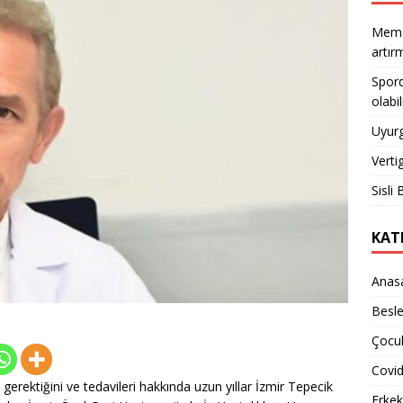
Meme 
artı
Spord
olabil
Uyurg
Verti
Sisli 
KAT
Anas
Besl
Çocuk
Covi
erektiğini ve tedavileri hakkında uzun yıllar İzmir Tepecik
Erkek