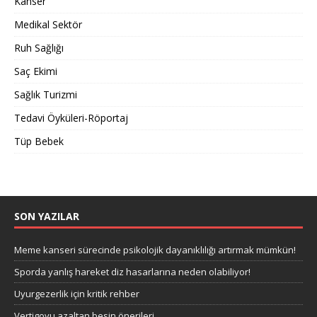
Kanser
Medikal Sektör
Ruh Sağlığı
Saç Ekimi
Sağlık Turizmi
Tedavi Öyküleri-Röportaj
Tüp Bebek
SON YAZILAR
Meme kanseri sürecinde psikolojik dayanıklılığı artırmak mümkün!
Sporda yanlış hareket diz hasarlarına neden olabiliyor!
Uyurgezerlik için kritik rehber
Vertigoyu azaltan besin önerileri