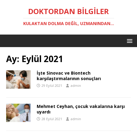
DOKTORDAN BILGILER
KULAKTAN DOLMA DEĞIL, UZMANINDAN...
Ay:
Eylül 2021
İşte Sinovac ve Biontech
karşılaştırmalarının sonuçları
29 Eylül 2021
admin
Mehmet Ceyhan, çocuk vakalarına karşı
uyardı
28 Eylül 2021
admin