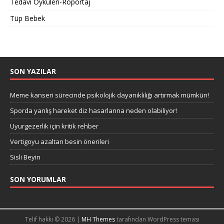
Tedavi Öyküleri-Röportaj
Tüp Bebek
SON YAZILAR
Meme kanseri sürecinde psikolojik dayanıklılığı artırmak mümkün!
Sporda yanlış hareket diz hasarlarına neden olabiliyor!
Uyurgezerlik için kritik rehber
Vertigoyu azaltan besin önerileri
Sisli Beyin
SON YORUMLAR
Telif hakkı © 2026 |
MH Themes
tarafından WordPress teması