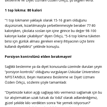
Beslenme ve Diyet Uzmanı Özden Örkçü, şu bilgileri verdi:
1 top lokma: 80 kalori
“1 top lokmanın yaklaşık olarak 15-16 gram olduğunu
düşünürsek, kızartılmasıyla şerbetlenmesiyle beraber 77-80
kaloriyken, çikolata sosları işin içine girince bu değer 98-100
kaloriye kadar çıkabiliyor” diyen Örkçü, “5-6 top lokma tüketen
birisi için günlük alması gereken enerji ihtiyacının üçte birini
kullandı diyebiliriz” şeklinde konuştu.
Porsiyon kontrolünü elden bırakmayın!
Sağlıklı beslenme ya da diyet konusunda üzerinde durulan şeyin
“porsiyon kontrolü” olduğunu vurgulayan Üsküdar Üniversitesi
NPİSTANBUL Beyin Hastanesi Beslenme ve Diyet Uzmanı
Özden Örkçü, sözlerini şöyle tamamladı:
“Diyetinizde kalori açığı sağlayıp kilo vermenizi sağlamak için bu
tür atıştırmaktan uzak tutsak da ‘ödül’ olarak adlandırdığımız,
güzel şekilde kilo verdikten sonra ‘Ne yemek istiyorsun?’