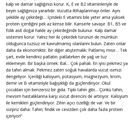
kalp ve damar sağlığınızı korur. K, E ve B2 vitaminleriyle de
beyin sağlığınıza yararlıdır. Vücutta iltihaplanmayı önler. Aynı
şekilde ay çekirdeği… İçindeki E vitamini bile yeter ama yüksek
protein içerdiğini pek az kimse bilir. Kanserle savaşır. B1, B5 ve
folik asit doğal halde ay çekirdeğinde bulunur. Kalp damar
sistemini korur. Yalnız her iki çekirdek türünün de mümkün
olduğunca tuzsuz ve kavrulmamış olanlarını bulun. Zaten onlar
daha da ekonomiktir. Bir diğer atıştırmalık: Patlamış mısır… Tek
şart, evde kendiniz patlatın. patlatırken de yağ ve tuz
eklemeyin. Bir başka örnek: Bal… Çok pahalı. En iyisi pekmez ya
da tahin almak. Pekmez zaten soğuk havalarda vücut ısımızı
dengeliyor. İçerdiği kalsiyum, potasyum, magnezyum, krom,
demir ve B vitaminiyle bağışıklığı da güçlendiriyor. Okul
çocukları için benzersiz bir gıda. Tıpkı tahin gibi… Çünkü tahin,
mevsim hastalıklarına karşı vücut direncini de artırıyor. Kalsiyum
ile kemikleri güçlendiriyor. Zihin açıcı özelliği de var. Ve bir
sürpriz daha: Tahin; fındık ve cevizden çok daha fazla protein
içeriyor!”