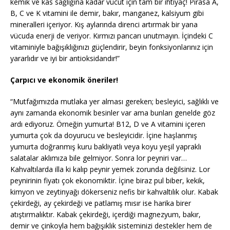
kemik ve kas sağlığına kadar vücut için tam bir ihtiyaç! Pırasa A,
B, C ve K vitamini ile demir, bakır, manganez, kalsiyum gibi
mineralleri içeriyor. Kış aylarında direnci artırmak bir yana
vücuda enerji de veriyor. Kırmızı pancarı unutmayın. İçindeki C
vitaminiyle bağışıklığınızı güçlendirir, beyin fonksiyonlarınız için
yararlıdır ve iyi bir antioksidandır!”
Çarpıcı ve ekonomik öneriler!
“Mutfağımızda mutlaka yer alması gereken; besleyici, sağlıklı ve
aynı zamanda ekonomik besinler var ama bunları genelde göz
ardı ediyoruz. Örneğin yumurta! B12, D ve A vitamini içeren
yumurta çok da doyurucu ve besleyicidir. İçine haşlanmış
yumurta doğranmış kuru bakliyatlı veya koyu yeşil yapraklı
salatalar aklımıza bile gelmiyor. Sonra lor peyniri var…
Kahvaltılarda illa ki kalıp peynir yemek zorunda değilsiniz. Lor
peynirinin fiyatı çok ekonomiktir. İçine biraz pul biber, kekik,
kimyon ve zeytinyağı dökerseniz nefis bir kahvaltılık olur. Kabak
çekirdeği, ay çekirdeği ve patlamış mısır ise harika birer
atıştırmalıktır. Kabak çekirdeği, içerdiği magnezyum, bakır,
demir ve çinkoyla hem bağışıklık sisteminizi destekler hem de