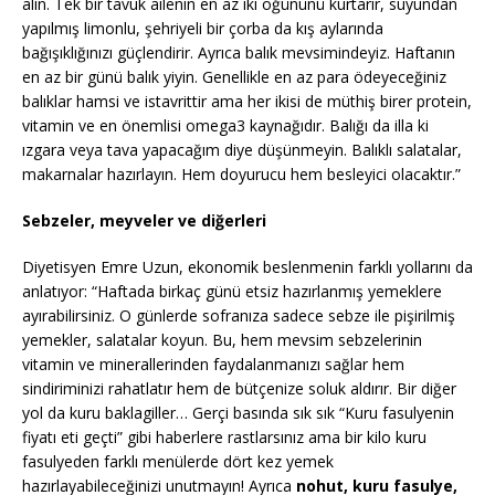
alın. Tek bir tavuk ailenin en az iki öğününü kurtarır, suyundan
yapılmış limonlu, şehriyeli bir çorba da kış aylarında
bağışıklığınızı güçlendirir. Ayrıca balık mevsimindeyiz. Haftanın
en az bir günü balık yiyin. Genellikle en az para ödeyeceğiniz
balıklar hamsi ve istavrittir ama her ikisi de müthiş birer protein,
vitamin ve en önemlisi omega3 kaynağıdır. Balığı da illa ki
ızgara veya tava yapacağım diye düşünmeyin. Balıklı salatalar,
makarnalar hazırlayın. Hem doyurucu hem besleyici olacaktır.”
Sebzeler, meyveler ve diğerleri
Diyetisyen Emre Uzun, ekonomik beslenmenin farklı yollarını da
anlatıyor: “Haftada birkaç günü etsiz hazırlanmış yemeklere
ayırabilirsiniz. O günlerde sofranıza sadece sebze ile pişirilmiş
yemekler, salatalar koyun. Bu, hem mevsim sebzelerinin
vitamin ve minerallerinden faydalanmanızı sağlar hem
sindiriminizi rahatlatır hem de bütçenize soluk aldırır. Bir diğer
yol da kuru baklagiller… Gerçi basında sık sık “Kuru fasulyenin
fiyatı eti geçti” gibi haberlere rastlarsınız ama bir kilo kuru
fasulyeden farklı menülerde dört kez yemek
hazırlayabileceğinizi unutmayın! Ayrıca
nohut, kuru fasulye,