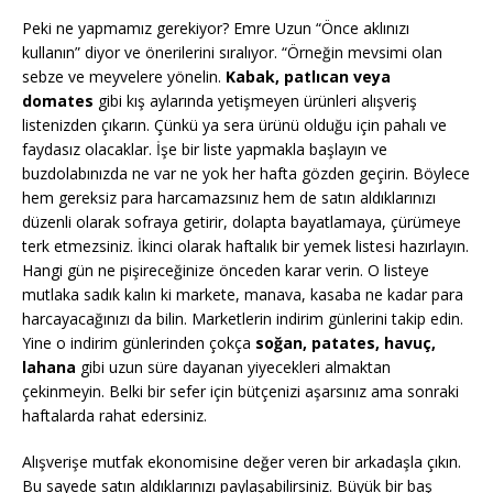
Peki ne yapmamız gerekiyor? Emre Uzun “Önce aklınızı
kullanın” diyor ve önerilerini sıralıyor. “Örneğin mevsimi olan
sebze ve meyvelere yönelin.
Kabak, patlıcan veya
domates
gibi kış aylarında yetişmeyen ürünleri alışveriş
listenizden çıkarın. Çünkü ya sera ürünü olduğu için pahalı ve
faydasız olacaklar. İşe bir liste yapmakla başlayın ve
buzdolabınızda ne var ne yok her hafta gözden geçirin. Böylece
hem gereksiz para harcamazsınız hem de satın aldıklarınızı
düzenli olarak sofraya getirir, dolapta bayatlamaya, çürümeye
terk etmezsiniz. İkinci olarak haftalık bir yemek listesi hazırlayın.
Hangi gün ne pişireceğinize önceden karar verin. O listeye
mutlaka sadık kalın ki markete, manava, kasaba ne kadar para
harcayacağınızı da bilin. Marketlerin indirim günlerini takip edin.
Yine o indirim günlerinden çokça
soğan, patates, havuç,
lahana
gibi uzun süre dayanan yiyecekleri almaktan
çekinmeyin. Belki bir sefer için bütçenizi aşarsınız ama sonraki
haftalarda rahat edersiniz.
Alışverişe mutfak ekonomisine değer veren bir arkadaşla çıkın.
Bu sayede satın aldıklarınızı paylaşabilirsiniz. Büyük bir baş