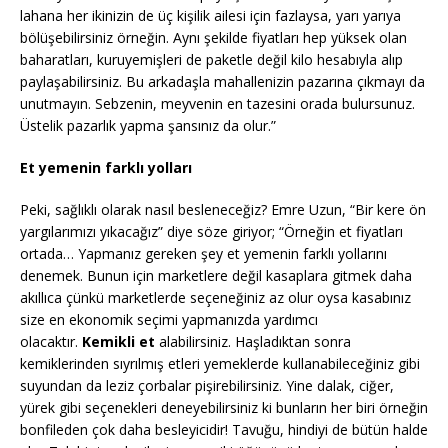
lahana her ikinizin de üç kişilik ailesi için fazlaysa, yarı yarıya
bölüşebilirsiniz örneğin. Aynı şekilde fiyatları hep yüksek olan
baharatları, kuruyemişleri de paketle değil kilo hesabıyla alıp
paylaşabilirsiniz. Bu arkadaşla mahallenizin pazarına çıkmayı da
unutmayın. Sebzenin, meyvenin en tazesini orada bulursunuz.
Üstelik pazarlık yapma şansınız da olur.”
Et yemenin farklı yolları
Peki, sağlıklı olarak nasıl besleneceğiz? Emre Uzun, “Bir kere ön
yargılarımızı yıkacağız” diye söze giriyor; “Örneğin et fiyatları
ortada… Yapmanız gereken şey et yemenin farklı yollarını
denemek. Bunun için marketlere değil kasaplara gitmek daha
akıllıca çünkü marketlerde seçeneğiniz az olur oysa kasabınız
size en ekonomik seçimi yapmanızda yardımcı
olacaktır.
Kemikli et
alabilirsiniz. Haşladıktan sonra
kemiklerinden sıyrılmış etleri yemeklerde kullanabileceğiniz gibi
suyundan da leziz çorbalar pişirebilirsiniz. Yine dalak, ciğer,
yürek gibi seçenekleri deneyebilirsiniz ki bunların her biri örneğin
bonfileden çok daha besleyicidir! Tavuğu, hindiyi de bütün halde