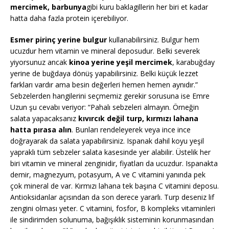
mercimek, barbunya
gibi kuru baklagillerin her biri et kadar
hatta daha fazla protein içerebiliyor.
Esmer pirinç yerine bulgur
kullanabilirsiniz. Bulgur hem
ucuzdur hem vitamin ve mineral deposudur. Belki severek
yiyorsunuz ancak
kinoa yerine yeşil mercimek
, karabuğday
yerine de buğdaya dönüş yapabilirsiniz. Belki küçük lezzet
farkları vardır ama besin değerleri hemen hemen aynıdır.”
Sebzelerden hangilerini seçmemiz gerekir sorusuna ise Emre
Uzun şu cevabı veriyor: “Pahalı sebzeleri almayın. Örneğin
salata yapacaksanız
kıvırcık değil turp, kırmızı lahana
hatta pırasa alın
. Bunları rendeleyerek veya ince ince
doğrayarak da salata yapabilirsiniz. Ispanak dahil koyu yeşil
yapraklı tüm sebzeler salata kasesinde yer alabilir. Üstelik her
biri vitamin ve mineral zenginidir, fiyatları da ucuzdur. Ispanakta
demir, magnezyum, potasyum, A ve C vitamini yanında pek
çok mineral de var. Kırmızı lahana tek başına C vitamini deposu.
Antioksidanlar açısından da son derece yararlı. Turp deseniz lif
zengini olması yeter. C vitamini, fosfor, B kompleks vitaminleri
ile sindirimden solunuma, bağışıklık sisteminin korunmasından