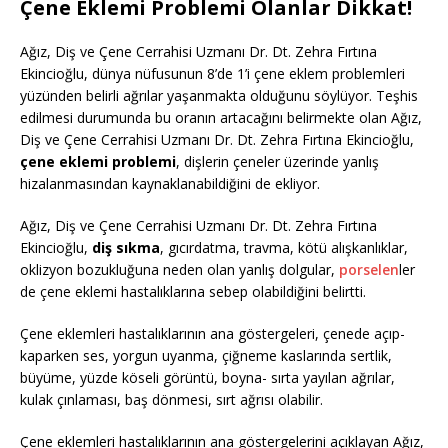
Çene Eklemi Problemi Olanlar Dikkat!
Ağız, Diş ve Çene Cerrahisi Uzmanı Dr. Dt. Zehra Fırtına
Ekincioğlu, dünya nüfusunun 8’de 1’i çene eklem problemleri
yüzünden belirli ağrılar yaşanmakta olduğunu söylüyor. Teşhis
edilmesi durumunda bu oranın artacağını belirmekte olan Ağız,
Diş ve Çene Cerrahisi Uzmanı Dr. Dt. Zehra Fırtına Ekincioğlu,
çene eklemi problemi
, dişlerin çeneler üzerinde yanlış
hizalanmasından kaynaklanabildiğini de ekliyor.
Ağız, Diş ve Çene Cerrahisi Uzmanı Dr. Dt. Zehra Fırtına
Ekincioğlu,
diş sıkma
, gıcırdatma, travma, kötü alışkanlıklar,
oklizyon bozukluğuna neden olan yanlış dolgular,
porselen
ler
de çene eklemi hastalıklarına sebep olabildiğini belirtti.
Çene eklemleri hastalıklarının ana göstergeleri, çenede açıp-
kaparken ses, yorgun uyanma, çiğneme kaslarında sertlik,
büyüme, yüzde köseli görüntü, boyna- sırta yayılan ağrılar,
kulak çınlaması, baş dönmesi, sırt ağrısı olabilir.
Çene eklemleri hastalıklarının ana göstergelerini açıklayan Ağız,