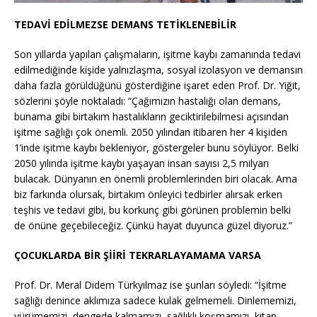
TEDAVİ EDİLMEZSE DEMANS TETİKLENEBİLİR
Son yıllarda yapılan çalışmaların, işitme kaybı zamanında tedavi
edilmediğinde kişide yalnızlaşma, sosyal izolasyon ve demansın
daha fazla görüldüğünü gösterdiğine işaret eden Prof. Dr. Yiğit,
sözlerini şöyle noktaladı: “Çağımızın hastalığı olan demans,
bunama gibi birtakım hastalıkların geciktirilebilmesi açısından
işitme sağlığı çok önemli. 2050 yılından itibaren her 4 kişiden
1’inde işitme kaybı bekleniyor, göstergeler bunu söylüyor. Belki
2050 yılında işitme kaybı yaşayan insan sayısı 2,5 milyarı
bulacak. Dünyanın en önemli problemlerinden biri olacak. Ama
biz farkında olursak, birtakım önleyici tedbirler alırsak erken
teşhis ve tedavi gibi, bu korkunç gibi görünen problemin belki
de önüne geçebileceğiz. Çünkü hayat duyunca güzel diyoruz.”
ÇOCUKLARDA BİR ŞİİRİ TEKRARLAYAMAMA VARSA
Prof. Dr. Meral Didem Türkyılmaz ise şunları söyledi: “İşitme
sağlığı denince aklımıza sadece kulak gelmemeli. Dinlememizi,
yürümemizi, dengede kalmamızı, sağlıklı koşmamızı, kitap