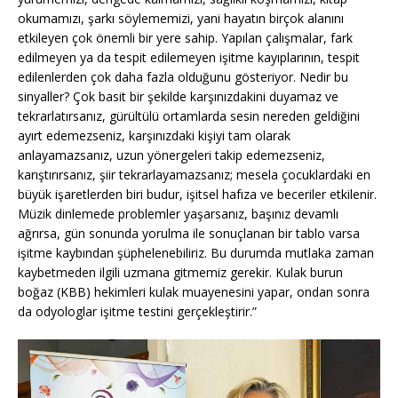
okumamızı, şarkı söylememizi, yani hayatın birçok alanını
etkileyen çok önemli bir yere sahip. Yapılan çalışmalar, fark
edilmeyen ya da tespit edilemeyen işitme kayıplarının, tespit
edilenlerden çok daha fazla olduğunu gösteriyor. Nedir bu
sinyaller? Çok basit bir şekilde karşınızdakini duyamaz ve
tekrarlatırsanız, gürültülü ortamlarda sesin nereden geldiğini
ayırt edemezseniz, karşınızdaki kişiyi tam olarak
anlayamazsanız, uzun yönergeleri takip edemezseniz,
karıştırırsanız, şiir tekrarlayamazsanız; mesela çocuklardaki en
büyük işaretlerden biri budur, işitsel hafıza ve beceriler etkilenir.
Müzik dinlemede problemler yaşarsanız, başınız devamlı
ağrırsa, gün sonunda yorulma ile sonuçlanan bir tablo varsa
işitme kaybından şüphelenebiliriz. Bu durumda mutlaka zaman
kaybetmeden ilgili uzmana gitmemiz gerekir. Kulak burun
boğaz (KBB) hekimleri kulak muayenesini yapar, ondan sonra
da odyologlar işitme testini gerçekleştirir.”