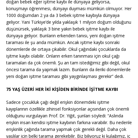
doğan bebek eğer işitme kaybı ile dünyaya geliyorsa,
konuşmayı öğrenmesi, dünyayı duyması mümkün olmuyor. Her
1000 doğumdan 2 ya da 3 bebek işitme kaybıyla dünyaya
geliyor. Yani Türkiye’de yılda yaklaşık 1 milyon doğum olduğunu
düşünürsek, yaklaşık 3 bine yakın bebek işitme kaybı ile
dünyaya geliyor. Bunların erkenden tanısı, yeni doğan işitme
taraması ile şu anda mümkün. Ancak işitme kaybı sonraki
dönemlerde de ortaya çıkabilir. Okul çağındaki çocuklarda da
işitme kaybı olabilir. Onların erken tanınması için okul çağı
taramaları da çok önemli. Şu an tam istediğimiz gibi değil, okul
öncesi tarama da yapmak lazım. Bunların da ileriki dönemlerde
yeni doğan işitme taraması gibi yaygınlaşması gerekir” dedi.
75 YAŞ ÜZERİ HER İKİ KİŞİDEN BİRİNDE İŞİTME KAYBI
Sadece çocukluk çağı değil erişkin dönemdeki işitme
kayıplarının özellikle zihinsel fonksiyonlar açısından çok önemli
olduğunu vurgulayan Prof. Dr. Yiğit, şunları söyledi: “Aslında
erişkin insan kendisi işitme kaybının farkına varabilir. Bu nedenle
erişkinlik çağında tarama yapmak çok gerekli değil. Daha çok
yaşlılar için belki tarama gerekebilir. Biz biliyoruz ki kulağımız, iç