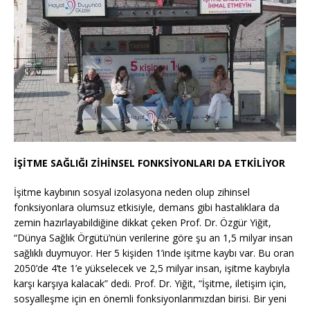
İŞİTME SAĞLIĞI ZİHİNSEL FONKSİYONLARI DA ETKİLİYOR
İşitme kaybının sosyal izolasyona neden olup zihinsel
fonksiyonlara olumsuz etkisiyle, demans gibi hastalıklara da
zemin hazırlayabildiğine dikkat çeken Prof. Dr. Özgür Yiğit,
“Dünya Sağlık Örgütü’nün verilerine göre şu an 1,5 milyar insan
sağlıklı duymuyor. Her 5 kişiden 1’inde işitme kaybı var. Bu oran
2050’de 4’te 1’e yükselecek ve 2,5 milyar insan, işitme kaybıyla
karşı karşıya kalacak” dedi. Prof. Dr. Yiğit, “İşitme, iletişim için,
sosyalleşme için en önemli fonksiyonlarımızdan birisi. Bir yeni