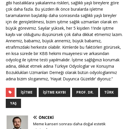
gibi hastalıklara yakalanma riskleri, sağlıklı yaşlı bireylere göre
çok daha fazla. Bu yüzden ilk önce buralarda işletme
taramalarının başlatılıp daha sonrasında sağlıklı yaşlı bireyler
için de genişletilmesi, bizim işitme sağlık uzmanları olarak en
büyük görevimiz. Sayılar yüksek, her 5 kişiden 1’inde işitme
kaybı var olduğunu düşünürsek çok daha dikkat etmemiz lazım.
Annemiz, babamız, büyük annemiz, büyük babamız,
etrafımızdaki herkeste olabilir. Kimlerde bu faktörleri görürsek,
en kısa sürede bir KBB hekimi muayenesi ve arkasından
odyolog ile işitme testi yapılmalıdır. İşitme sağlığınızı korumak
adına, dikkat etmek adına Türkiye Odyologlar ve Konuşma
Bozuklukları Uzmanları Derneği olarak bütün odyologlarımız
adına bizim sloganımız, ‘Hayat Duyunca Güzeldir’ diyoruz.”
İŞITME
İŞITME KAYBI
PROF. DR.
TÜRK
YAŞ
ÖNCEKI
Meme kanseri sonrası daha doğal estetik