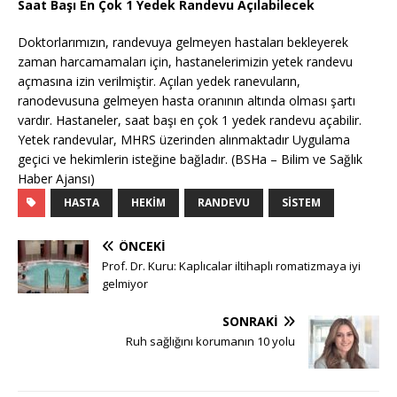
Saat Başı En Çok 1 Yedek Randevu Açılabilecek
Doktorlarımızın, randevuya gelmeyen hastaları bekleyerek
zaman harcamamaları için, hastanelerimizin yetek randevu
açmasına izin verilmiştir. Açılan yedek ranevuların,
ranodevusuna gelmeyen hasta oranının altında olması şartı
vardır. Hastaneler, saat başı en çok 1 yedek randevu açabilir.
Yetek randevular, MHRS üzerinden alınmaktadır Uygulama
geçici ve hekimlerin isteğine bağladır. (BSHa – Bilim ve Sağlık
Haber Ajansı)
HASTA
HEKIM
RANDEVU
SISTEM
ÖNCEKI
Prof. Dr. Kuru: Kaplıcalar iltihaplı romatizmaya iyi
gelmiyor
SONRAKI
Ruh sağlığını korumanın 10 yolu