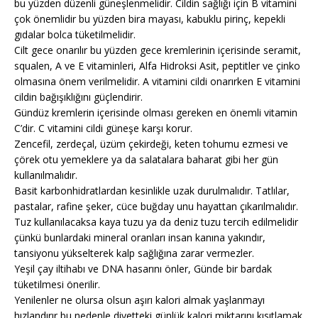
bu yüzden düzenli güneşlenmelidir. Cildin sağlığı için B vitamini
çok önemlidir bu yüzden bira mayası, kabuklu pirinç, kepekli
gıdalar bolca tüketilmelidir.
Cilt gece onarılır bu yüzden gece kremlerinin içerisinde seramit,
squalen, A ve E vitaminleri, Alfa Hidroksi Asit, peptitler ve çinko
olmasına önem verilmelidir. A vitamini cildi onarırken E vitamini
cildin bağışıklığını güçlendirir.
Gündüz kremlerin içerisinde olması gereken en önemli vitamin
C’dir. C vitamini cildi güneşe karşı korur.
Zencefil, zerdeçal, üzüm çekirdeği, keten tohumu ezmesi ve
çörek otu yemeklere ya da salatalara baharat gibi her gün
kullanılmalıdır.
Basit karbonhidratlardan kesinlikle uzak durulmalıdır. Tatlılar,
pastalar, rafine şeker, cüce buğday unu hayattan çıkarılmalıdır.
Tuz kullanılacaksa kaya tuzu ya da deniz tuzu tercih edilmelidir
çünkü bunlardaki mineral oranları insan kanına yakındır,
tansiyonu yükselterek kalp sağlığına zarar vermezler.
Yeşil çay iltihabı ve DNA hasarını önler, Günde bir bardak
tüketilmesi önerilir.
Yenilenler ne olursa olsun aşırı kalori almak yaşlanmayı
hızlandırır bu nedenle diyetteki günlük kalori miktarını kısıtlamak