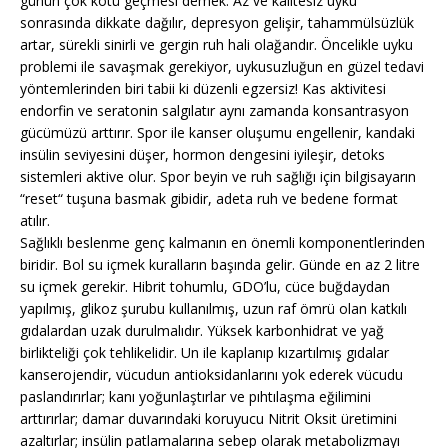
günün çok kötü geçmesi demek. Az ve kalitesiz uyku
sonrasında dikkate dağılır, depresyon gelişir, tahammülsüzlük
artar, sürekli sinirli ve gergin ruh hali olağandır. Öncelikle uyku
problemi ile savaşmak gerekiyor, uykusuzluğun en güzel tedavi
yöntemlerinden biri tabii ki düzenli egzersiz! Kas aktivitesi
endorfin ve seratonin salgılatır aynı zamanda konsantrasyon
gücümüzü arttırır. Spor ile kanser oluşumu engellenir, kandaki
insülin seviyesini düşer, hormon dengesini iyileşir, detoks
sistemleri aktive olur. Spor beyin ve ruh sağlığı için bilgisayarın
“reset“ tuşuna basmak gibidir, adeta ruh ve bedene format
atılır.
Sağlıklı beslenme genç kalmanın en önemli komponentlerinden
biridir. Bol su içmek kuralların başında gelir. Günde en az 2 litre
su içmek gerekir. Hibrit tohumlu, GDO’lu, cüce buğdaydan
yapılmış, glikoz şurubu kullanılmış, uzun raf ömrü olan katkılı
gıdalardan uzak durulmalıdır. Yüksek karbonhidrat ve yağ
birlikteliği çok tehlikelidir. Un ile kaplanıp kızartılmış gıdalar
kanserojendir, vücudun antioksidanlarını yok ederek vücudu
paslandırırlar; kanı yoğunlaştırlar ve pıhtılaşma eğilimini
arttırırlar; damar duvarındaki koruyucu Nitrit Oksit üretimini
azaltırlar; insülin patlamalarına sebep olarak metabolizmayı