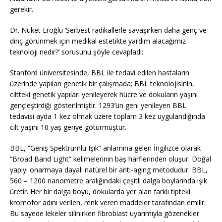
gerekir.
Dr. Nüket Eroğlu ‘Serbest radikallerle savaşırken daha genç ve
dinç görünmek için medikal estetikte yardım alacağımız
teknoloji nedir?’ sorusunu şöyle cevapladı:
Stanford üniversitesinde, BBL ile tedavi edilen hastaların
üzerinde yapılan genetik bir çalışmada; BBL teknolojisinin,
ciltteki genetik yapıları yenileyerek hücre ve dokuların yaşını
gençleştirdiği gösterilmiştir. 1293’ün geni yenileyen BBL
tedavisi ayda 1 kez olmak üzere toplam 3 kez uygulandığında
cilt yaşını 10 yaş geriye götürmüştür.
BBL, “Geniş Spektrumlu Işık” anlamına gelen İngilizce olarak
“Broad Band Light” kelimelerinin baş harflerinden oluşur. Doğal
yapıyı onarmaya dayalı natürel bir anti-aging metodudur. BBL,
560 – 1200 nanometre aralığındaki çeşitli dalga boylarında ışık
üretir. Her bir dalga boyu, dokularda yer alan farklı tipteki
kromofor adını verilen, renk veren maddeler tarafından emilir.
Bu sayede lekeler silinirken fibroblast uyarımıyla gözenekler