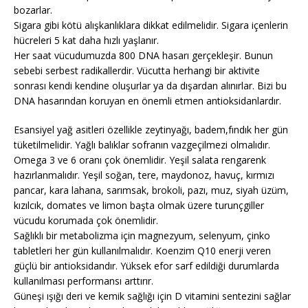
bozarlar.
Sigara gibi kötü alışkanlıklara dikkat edilmelidir. Sigara içenlerin
hücreleri 5 kat daha hızlı yaşlanır.
Her saat vücudumuzda 800 DNA hasarı gerçekleşir. Bunun
sebebi serbest radikallerdir. Vücutta herhangi bir aktivite
sonrası kendi kendine oluşurlar ya da dışardan alınırlar. Bizi bu
DNA hasarından koruyan en önemli etmen antioksidanlardır.
Esansiyel yağ asitleri özellikle zeytinyağı, badem,fındık her gün
tüketilmelidir. Yağlı balıklar sofranın vazgeçilmezi olmalıdır.
Omega 3 ve 6 oranı çok önemlidir. Yeşil salata rengarenk
hazırlanmalıdır. Yeşil soğan, tere, maydonoz, havuç, kırmızı
pancar, kara lahana, sarımsak, brokoli, pazı, muz, siyah üzüm,
kızılcık, domates ve limon başta olmak üzere turunçgiller
vücudu korumada çok önemlidir.
Sağlıklı bir metabolizma için magnezyum, selenyum, çinko
tabletleri her gün kullanılmalıdır. Koenzim Q10 enerji veren
güçlü bir antioksidandır. Yüksek efor sarf edildiği durumlarda
kullanılması performansı arttırır.
Güneşi ışığı deri ve kemik sağlığı için D vitamini sentezini sağlar