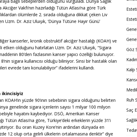
garaya bağlı sebeplerden öldüğünü vurguladı. Dünya Sağlık
kciğer Vakfı’nın hazırladığı Tütün Atlası’na göre Türk
Estet
alıklardan ölümlerde 2. sırada olduğuna dikkat çeken Liv
Estet
en Uzm. Dr. Aziz Uluışık, ‘Dünya Tütüne Hayır Günü’
Gene
Genel
iğer kanserler, kronik obstruktif akciğer hastalığı (KOAH) ve
li etken olduğunu hatırlatan Uzm. Dr. Aziz Uluışık, “Sigara
Göz S
ddenin 80’den fazlasının kanser yapıcı özelliği bulunuyor.
Kadın
in sigara kullanıcısı olduğu biliniyor. Sinsi bir hastalık olan
i evrede tanı konulabiliyor” ifadelerini kullandı.
Kalp 
Kans
Medik
ikincisiyiz
Ruh S
 KOAH’ın yüzde 90’ının sebebinin sigara olduğunu belirten
ünya genelinde sigara içenlerin sayısı 1 milyar 100 milyon
Saç E
 sebebiyle hayatını kaybediyor. DSÖ, Amerikan Kanser
Sağlı
ğı Tütün Atlası’na göre, Türkiye’deki erkeklerin yüzde 31’i
 yitiriyor. Bu oran Kuzey Kore’nin ardından dünyada en
Tedav
zde 12 olup orta gelirli ülkelerin ortalamasına denktir” diye