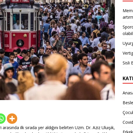
Meme 
artı
Spord
olabil
Uyurg
Verti
Sisli 
KAT
Anas
Besl
Çocuk
Covi
 arasında ilk sırada yer aldığını belirten Uzm. Dr. Aziz Uluışık,
Erkek