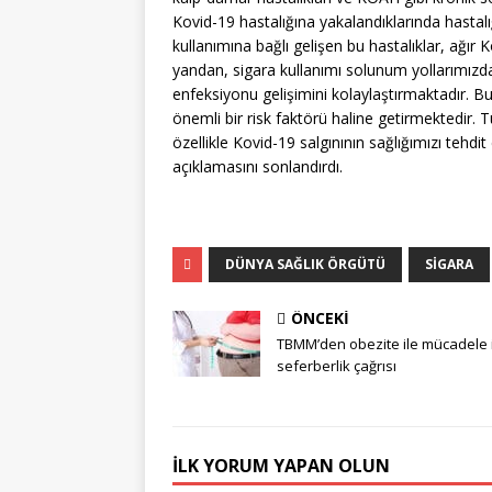
Kovid-19 hastalığına yakalandıklarında hastalı
kullanımına bağlı gelişen bu hastalıklar, ağır 
yandan, sigara kullanımı solunum yollarımız
enfeksiyonu gelişimini kolaylaştırmaktadır. B
önemli bir risk faktörü haline getirmektedir. 
özellikle Kovid-19 salgınının sağlığımızı tehdit
açıklamasını sonlandırdı.
DÜNYA SAĞLIK ÖRGÜTÜ
SIGARA
ÖNCEKI
TBMM’den obezite ile mücadele 
seferberlik çağrısı
İLK YORUM YAPAN OLUN