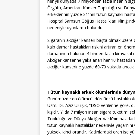
her yıl dünyada 7 milyondan fazla insanın si
Örgütü, Amerikan Kanser Topluluğu ve Dünya A
erkeklerinin yüzde 31’inin tütün kaynaklı hast
Hospital Samsun Göğüs Hastalıkları Kliniği’nd
nedeniyle uyarılarda bulundu.
Sigaranın akciğer kanseri başta olmak üzere d
kalp damar hastalıkları riskini artıran en önem
dumanında bulunan 4 binden fazla kimyasal ma
Akciğer kanserine yakalanan her 10 hastadan 8’n
akciğer kanserine yüzde 60-70 vakada ancak iler
Tütün kaynaklı erkek ölümlerinde dünya 
Günümüzde en ölümcül dördüncü hastalık olan
Uzm. Dr. Aziz Uluışık, “DSÖ verilerine göre, d
kişidir. Yılda 7 milyon insan sigara tüketimi
Topluluğu ve Dünya Akciğer Vakfı’nın hazırladı
tütün kaynaklı hastalıklar nedeniyle yaşamını
yüksek ikinci orandır. Kadınlardaki oran ise yü