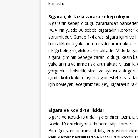
konuştu.
Sigara çok fazla zarara sebep oluyor
Sigaranın sebep olduğu zararlardan bahseden
KOAH’ın yüzde 90 sebebi sigaradır. Koroner k
sorumludur. Günde 1-4 arası sigara içimi ve hat
hastalıklarına yakalanma riskini artırmaktadı
sıklığı belirgin şekilde artmaktadır. Midede gas
sigara içiminin bebeğe zararlı olduğu kesin ka
yakalanma ve inme riski artmaktadır. Kısırlık
yorgunluk, halsizlik, stres ve uykusuzluk görüleb
içinde kötü koku oluşumu gibi estetik zararla
için söyleyebileceğimiz tek şey, sigarayı bırak 
Sigara ve Kovid-19 ilişkisi
Sigara ve Kovid-19’u da ilişkilendiren Uzm. Dr
Kovid-19 enfeksiyonu da hem kalp-damar si
Bir diğer yandan mevcut bilgiler göstermektedir
kalp-damar hastalıkları ve KOAH gibi kronik so