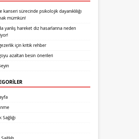
kanseri sürecinde psikolojik dayanıklılığı
rmak mümkün!
a yanlış hareket diz hasarlarına neden
iyor!
ezerlik için kritik rehber
goyu azaltan besin önerileri
Beyin
EGORILER
ayfa
enme
 Sağlığı
d
 Sağlığı