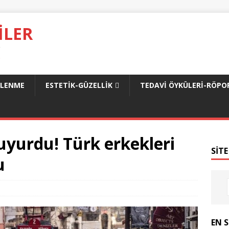
ILER
.
SLENME
ESTETIK-GÜZELLIK
TEDAVI ÖYKÜLERI-RÖPO
uyurdu! Türk erkekleri
SITE
u
EN 