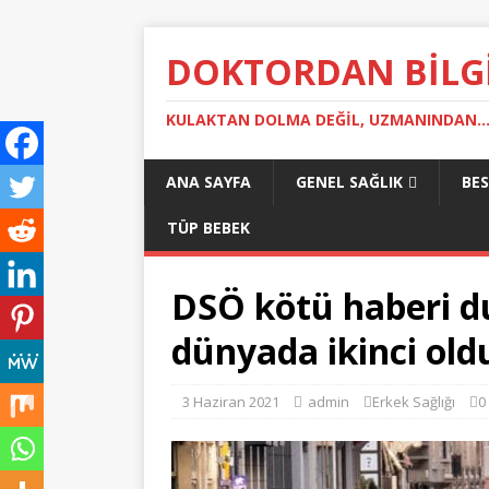
DOKTORDAN BILG
KULAKTAN DOLMA DEĞIL, UZMANINDAN..
ANA SAYFA
GENEL SAĞLIK
BE
TÜP BEBEK
DSÖ kötü haberi d
dünyada ikinci old
3 Haziran 2021
admin
Erkek Sağlığı
0