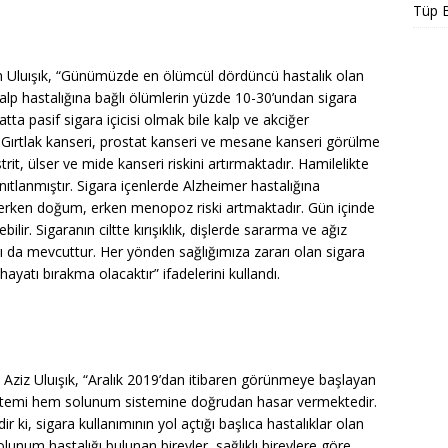
Tüp 
 Uluışık, “Günümüzde en ölümcül dördüncü hastalık olan
alp hastalığına bağlı ölümlerin yüzde 10-30’undan sigara
ta pasif sigara içicisi olmak bile kalp ve akciğer
r. Gırtlak kanseri, prostat kanseri ve mesane kanseri görülme
trit, ülser ve mide kanseri riskini artırmaktadır. Hamilelikte
nıtlanmıştır. Sigara içenlerde Alzheimer hastalığına
, erken doğum, erken menopoz riski artmaktadır. Gün içinde
ilir. Sigaranın ciltte kırışıklık, dişlerde sararma ve ağız
rı da mevcuttur. Her yönden sağlığımıza zararı olan sigara
hayatı bırakma olacaktır” ifadelerini kullandı.
. Aziz Uluışık, “Aralık 2019’dan itibaren görünmeye başlayan
stemi hem solunum sistemine doğrudan hasar vermektedir.
 ki, sigara kullanımının yol açtığı başlıca hastalıklar olan
lunum hastalığı bulunan bireyler, sağlıklı bireylere göre,