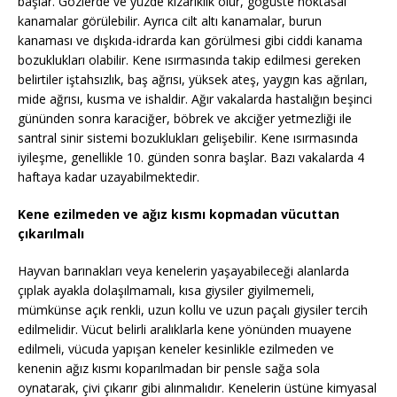
başlar. Gözlerde ve yüzde kızarıklık olur, göğüste noktasal
kanamalar görülebilir. Ayrıca cilt altı kanamalar, burun
kanaması ve dışkıda-idrarda kan görülmesi gibi ciddi kanama
bozuklukları olabilir. Kene ısırmasında takip edilmesi gereken
belirtiler iştahsızlık, baş ağrısı, yüksek ateş, yaygın kas ağrıları,
mide ağrısı, kusma ve ishaldir. Ağır vakalarda hastalığın beşinci
gününden sonra karaciğer, böbrek ve akciğer yetmezliği ile
santral sinir sistemi bozuklukları gelişebilir. Kene ısırmasında
iyileşme, genellikle 10. günden sonra başlar. Bazı vakalarda 4
haftaya kadar uzayabilmektedir.
Kene ezilmeden ve ağız kısmı kopmadan vücuttan
çıkarılmalı
Hayvan barınakları veya kenelerin yaşayabileceği alanlarda
çıplak ayakla dolaşılmamalı, kısa giysiler giyilmemeli,
mümkünse açık renkli, uzun kollu ve uzun paçalı giysiler tercih
edilmelidir. Vücut belirli aralıklarla kene yönünden muayene
edilmeli, vücuda yapışan keneler kesinlikle ezilmeden ve
kenenin ağız kısmı koparılmadan bir pensle sağa sola
oynatarak, çivi çıkarır gibi alınmalıdır. Kenelerin üstüne kimyasal