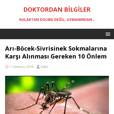
DOKTORDAN BILGILER
KULAKTAN DOLMA DEĞIL, UZMANINDAN...
Arı-Böcek-Sivrisinek Sokmalarına
Karşı Alınması Gereken 10 Önlem
1 Temmuz 2019
Edito