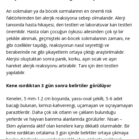
Arı sokmaları ya da böcek ısırmalarının en önemli risk
faktörlerinden biri alerjik reaksiyona sebep olmalarıdır. Alerji
tanısında hasta hikayesi, deri testleri ve laboratuvar kan testleri
önemlidir. Hasta olan çocuğun öyküsü ailesinden çok iyi bir
şekilde alınmalı, geçmişteki arı-böcek sokmalarının zamanı, ne
gibi özellikler taşıdığı, reaksiyonun nasıl seyrettiği ve
beraberinde ne gibi şikayetlerin ortaya çıktığı araştırılmalıdır.
Alerjisi oluştuktan sonra panik, korku, aşırı sıcak ve aşırı
hareket alerjik reaksiyonu artırabilir. Tanı için deri testleri
yapılabilir.
Kene ısırdıktan 3 gün sonra belirtiler görülüyor
Keneler, 5 mm-1.2 cm boyunda, yassı-oval şekilli, 5-6 adet
bacağı bulunan, kırmızı-kahverengi, uçamayan ve sıçrayamayan
parazitlerdir. Daha çok sık otların ve çalıların bulunduğu
yerlerde ve hayvan barınma alanlarında görülürler. Nisan –
Ekim aylarında aktif olan kenelere karşı dikkatli olunmalıdır. Bir
kene ısırdıktan ortalama 3 gün içinde belirtiler ortaya çıkmaya