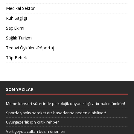
Medikal Sektör
Ruh Sağlığı
Saç Ekimi
Sağlık Turizmi
Tedavi Öyküleri-Röportaj
Tüp Bebek
SON YAZILAR
Meme kanseri sürecinde psikolojik dayanıklılığı artırmak mümkün!
Sporda yanlış hareket diz hasarlarına neden olabiliyor!
Uyurgezerlik için kritik rehber
Vertigoyu azaltan besin önerileri