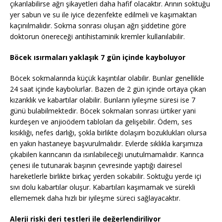
çıkarılabilirse ağrı şikayetleri daha hafif olacaktır. Arının soktuğu
yer sabun ve su ile iyice dezenfekte edilmeli ve kaşımaktan
kaçınılmalıdır. Sokma sonrası oluşan ağrı şiddetine göre
doktorun önereceği antihistaminik kremler kullanılabilir.
Böcek ısırmaları yaklaşık 7 gün içinde kayboluyor
Böcek sokmalarında küçük kaşıntılar olabilir. Bunlar genellikle
24 saat içinde kaybolurlar. Bazen de 2 gün içinde ortaya çıkan
kızarıklık ve kabartılar olabilir. Bunların iyileşme süresi ise 7
günü bulabilmektedir. Böcek sokmaları sonrası ürtiker yani
kurdeşen ve anjioödem tabloları da gelişebilir. Ödem, ses
kısıklığı, nefes darlığı, şokla birlikte dolaşım bozuklukları olursa
en yakın hastaneye başvurulmalıdır. Evlerde sıklıkla karşımıza
çıkabilen karıncanın da ısırılabileceği unutulmamalıdır. Karınca
çenesi ile tutunarak başının çevresinde yaptığı dairesel
hareketlerle birlikte birkaç yerden sokabilir. Soktuğu yerde içi
sıvı dolu kabartılar oluşur. Kabartıları kaşımamak ve sürekli
ellememek daha hızlı bir iyileşme süreci sağlayacaktır.
Alerji riski deri testleri ile değerlendiriliyor