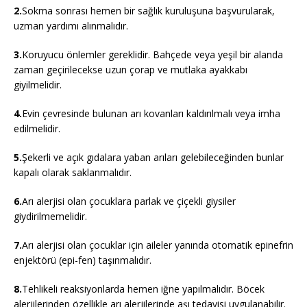
2.
Sokma sonrası hemen bir sağlık kuruluşuna başvurularak,
uzman yardımı alınmalıdır.
3.
Koruyucu önlemler gereklidir. Bahçede veya yeşil bir alanda
zaman geçirilecekse uzun çorap ve mutlaka ayakkabı
giyilmelidir.
4.
Evin çevresinde bulunan arı kovanları kaldırılmalı veya imha
edilmelidir.
5.
Şekerli ve açık gıdalara yaban arıları gelebileceğinden bunlar
kapalı olarak saklanmalıdır.
6.
Arı alerjisi olan çocuklara parlak ve çiçekli giysiler
giydirilmemelidir.
7.
Arı alerjisi olan çocuklar için aileler yanında otomatik epinefrin
enjektörü (epi-fen) taşınmalıdır.
8.
Tehlikeli reaksiyonlarda hemen iğne yapılmalıdır. Böcek
alerjilerinden özellikle arı alerjilerinde aşı tedavisi uygulanabilir.