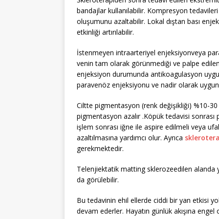
bandajlar kullanılabilir. Kompresyon tedavileri
oluşumunu azaltabilir. Lokal dıştan bası enjek
etkinliği artırılabilir.
İstenmeyen intraarteriyel enjeksiyonveya pa
venin tam olarak görünmediği ve palpe edilemed
enjeksiyon durumunda antikoagulasyon uygula
paravenöz enjeksiyonu ve nadir olarak uygun
Ciltte pigmentasyon (renk değişikliği) %10-30
pigmentasyon azalır .Köpük tedavisi sonrası p
işlem sonrası iğne ile aspire edilmeli veya ufa
azaltılmasına yardımcı olur. Ayrıca
skleroter
gerekmektedir.
Telenjiektatik matting sklerozeedilen alanda y
da görülebilir.
Bu tedavinin ehil ellerde ciddi bir yan etkisi
devam ederler. Hayatın günlük akışına engel