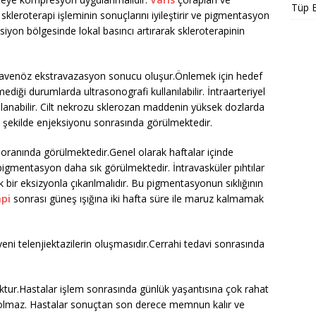
Tüp 
 skleroterapi işleminin sonuçlarını iyileştirir ve pigmentasyon
siyon bölgesinde lokal basıncı artırarak skleroterapinin
ravenöz ekstravazasyon sonucu oluşur.Önlemek için hedef
iği durumlarda ultrasonografi kullanılabilir. İntraarteriyel
nabilir. Cilt nekrozu sklerozan maddenin yüksek dozlarda
 şekilde enjeksiyonu sonrasında görülmektedir.
 oranında görülmektedir.Genel olarak haftalar içinde
igmentasyon daha sık görülmektedir. İntravasküler pıhtılar
k bir eksizyonla çıkarılmalıdır. Bu pigmentasyonun sıklığının
api
sonrası güneş ışığına iki hafta süre ile maruz kalmamak
eni telenjiektazilerin oluşmasıdır.Cerrahi tedavi sonrasında
 yoktur.Hastalar işlem sonrasında günlük yaşantısına çok rahat
 olmaz. Hastalar sonuçtan son derece memnun kalır ve