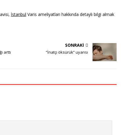
avisi,
İstanbul
Varis ameliyatları hakkında detaylı bilgi almak
SONRAKI
ı arttı
“İnatçı öksürük” uyarısı