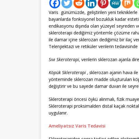
Varis günümüzde, geliştirilen yeni tekniklerle ar
bayanlarda fonksiyonel bozukluk kadar estetik
endikasyonu dışında olan yüzeyel seyreden v
skleroterapi dediğimiz yöntemle çözüme rahatl
ile damar içine sklerozan dediğimiz bir ilaç v
Telenjiektazi ve retiküler venlerin tedavisind
Sıvı Skeroterapi,
venlerin sklerozan ajanla di
Köpük Skleroterapi , s
klerozan ajanın hava ile 
yönteminde sklerozan madde oluşturulan köpü
değiştirir ve bu sayede damar duvarı ile sey
Skleroterapi öncesi öykü alınmalı, fizik muay
Skleroterapi proksimalden distal kaçak nok
uygulanır.
Ameliyatsız Varis Tedavisi
Skleroterapiden sonra tedavi edilen ekstrem