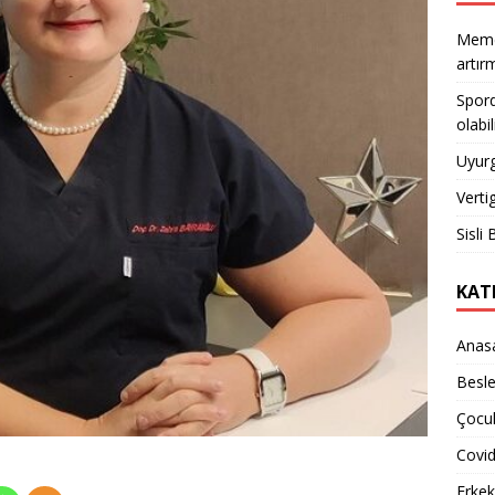
Meme 
artı
Spord
olabil
Uyurg
Verti
Sisli 
KAT
Anas
Besl
Çocuk
Covi
Erkek