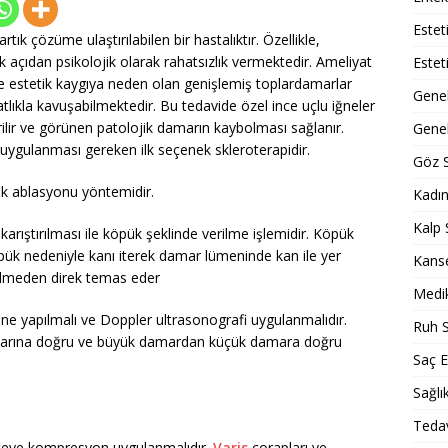
Estet
tık çözüme ulaştırılabilen bir hastalıktır. Özellikle,
 açıdan psikolojik olarak rahatsızlık vermektedir. Ameliyat
Estet
e estetik kaygıya neden olan genişlemiş toplardamarlar
Gene
ıkla kavuşabilmektedir. Bu tedavide özel ince uçlu iğneler
erilir ve görünen patolojik damarın kaybolması sağlanır.
Genel
e uygulanması gereken ilk seçenek skleroterapidir.
Göz S
rek ablasyonu yöntemidir.
Kadın
Kalp 
karıştırılması ile köpük şeklinde verilme işlemidir. Köpük
k nedeniyle kanı iterek damar lümeninde kan ile yer
Kans
relmeden direk temas eder
Medik
ene yapılmalı ve Doppler ultrasonografi uygulanmalıdır.
Ruh S
talarına doğru ve büyük damardan küçük damara doğru
Saç E
Sağlı
Tedav
iteye kompresyon uygulanmalıdır.
Varis
çorapları ve