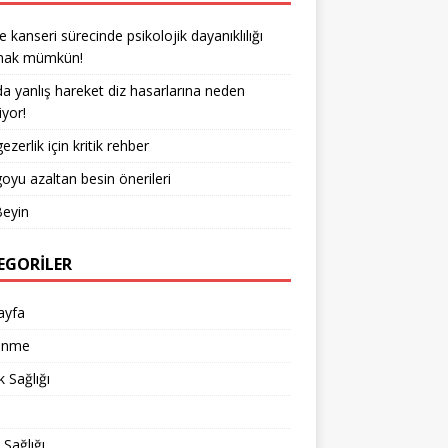
kanseri sürecinde psikolojik dayanıklılığı
rmak mümkün!
a yanlış hareket diz hasarlarına neden
iyor!
ezerlik için kritik rehber
goyu azaltan besin önerileri
Beyin
EGORILER
ayfa
enme
 Sağlığı
d
 Sağlığı