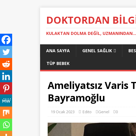
DOKTORDAN BILG
KULAKTAN DOLMA DEĞIL, UZMANINDAN..
ANA SAYFA
GENEL SAĞLIK
BE
TÜP BEBEK
Ameliyatsız Varis 
Bayramoğlu
19 Ocak 2023
Edito
Genel
0