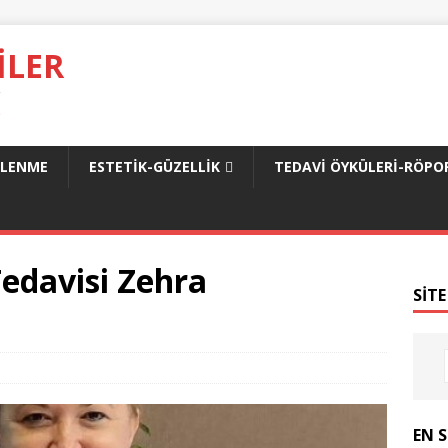
ILER
.
SLENME
ESTETIK-GÜZELLIK
TEDAVI ÖYKÜLERI-RÖPO
Tedavisi Zehra
SITE
EN 