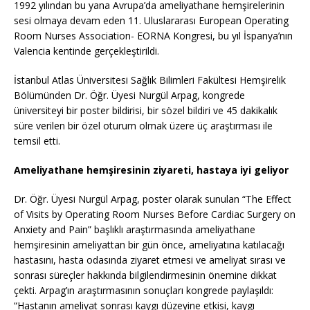
1992 yılından bu yana Avrupa’da ameliyathane hemşirelerinin
sesi olmaya devam eden 11. Uluslararası European Operating
Room Nurses Association- EORNA Kongresi, bu yıl İspanya’nın
Valencia kentinde gerçekleştirildi.
İstanbul Atlas Üniversitesi Sağlık Bilimleri Fakültesi Hemşirelik
Bölümünden Dr. Öğr. Üyesi Nurgül Arpag, kongrede
üniversiteyi bir poster bildirisi, bir sözel bildiri ve 45 dakikalık
süre verilen bir özel oturum olmak üzere üç araştırması ile
temsil etti.
Ameliyathane hemşiresinin ziyareti, hastaya iyi geliyor
Dr. Öğr. Üyesi Nurgül Arpag, poster olarak sunulan “The Effect
of Visits by Operating Room Nurses Before Cardiac Surgery on
Anxiety and Pain” başlıklı araştırmasında ameliyathane
hemşiresinin ameliyattan bir gün önce, ameliyatına katılacağı
hastasını, hasta odasında ziyaret etmesi ve ameliyat sırası ve
sonrası süreçler hakkında bilgilendirmesinin önemine dikkat
çekti. Arpag’ın araştırmasının sonuçları kongrede paylaşıldı:
“Hastanın ameliyat sonrası kaygı düzeyine etkisi, kaygı