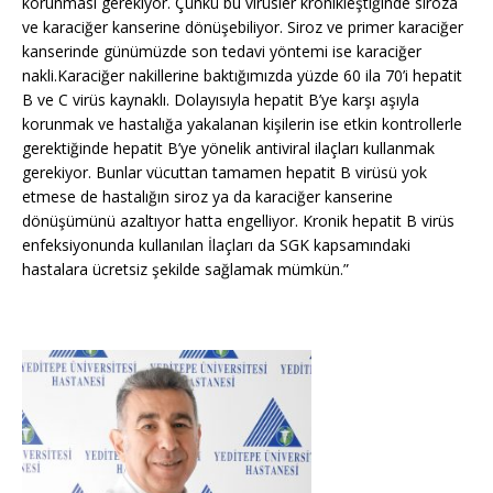
korunması gerekiyor. Çünkü bu virüsler kronikleştiğinde siroza
ve karaciğer kanserine dönüşebiliyor. Siroz ve primer karaciğer
kanserinde günümüzde son tedavi yöntemi ise karaciğer
nakli.Karaciğer nakillerine baktığımızda yüzde 60 ila 70’i hepatit
B ve C virüs kaynaklı. Dolayısıyla hepatit B’ye karşı aşıyla
korunmak ve hastalığa yakalanan kişilerin ise etkin kontrollerle
gerektiğinde hepatit B’ye yönelik antiviral ilaçları kullanmak
gerekiyor. Bunlar vücuttan tamamen hepatit B virüsü yok
etmese de hastalığın siroz ya da karaciğer kanserine
dönüşümünü azaltıyor hatta engelliyor. Kronik hepatit B virüs
enfeksiyonunda kullanılan İlaçları da SGK kapsamındaki
hastalara ücretsiz şekilde sağlamak mümkün.”