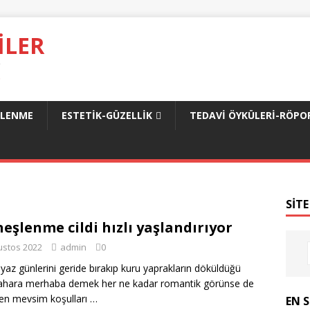
ILER
.
SLENME
ESTETIK-GÜZELLIK
TEDAVI ÖYKÜLERI-RÖPO
SITE
eşlenme cildi hızlı yaşlandırıyor
ustos 2022
admin
0
 yaz günlerini geride bırakıp kuru yaprakların döküldüğü
hara merhaba demek her ne kadar romantik görünse de
en mevsim koşulları …
EN 