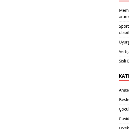
Meme 
artı
Spord
olabil
Uyurg
Verti
Sisli 
KAT
Anas
Besl
Çocuk
Covi
Erkek