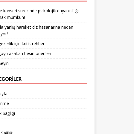
kanseri sürecinde psikolojik dayanıklılığı
rmak mümkün!
a yanlış hareket diz hasarlarına neden
iyor!
ezerlik için kritik rehber
goyu azaltan besin önerileri
Beyin
EGORILER
ayfa
enme
 Sağlığı
d
 Sağlığı