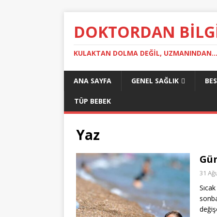
DOKTORDAN BILG
KULAKTAN DOLMA DEĞIL, UZMANINDAN..
ANA SAYFA
GENEL SAĞLIK
BE
TÜP BEBEK
Yaz
Gün
31 Ağ
Sıcak
sonba
değiş