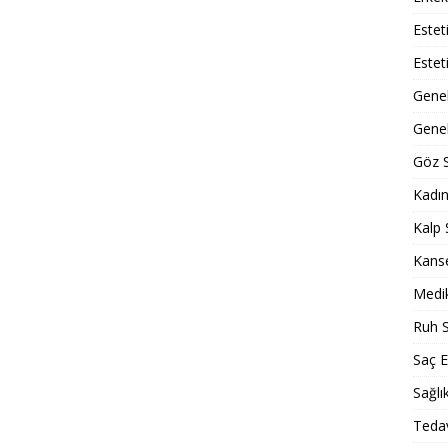
Estet
Estet
Gene
Genel
Göz S
Kadın
Kalp 
Kans
Medik
Ruh S
Saç E
Sağlı
Tedav