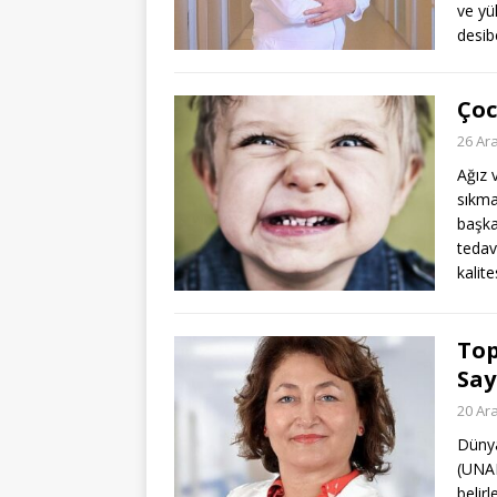
ve yü
desib
Çoc
26 Ara
Ağız 
sıkma
başka 
tedav
kalit
Top
Say
20 Ara
Dünya
(UNAI
belirl