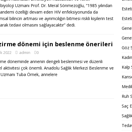
biyoloji Uzmanı Prof. Dr. Meral Sönmezoğlu, “1985 yılından
Estet
pandemi özelliği devam eden HIV enfeksiyonunda da
Estet
sal bilincin artması ve ayrımcılığın bitmesi riskli kişilerin test
rarak tedavi olmasını sağlayacaktır” dedi.
Gene
Genel
irme dönemi için beslenme önerileri
Göz S
ık 2022
admin
0
Kadın
me döneminde annenin dengeli beslenmesi ve düzenli
Kalp 
sel aktivitesi çok önemli. Anadolu Sağlık Merkezi Beslenme ve
 Uzmanı Tuba Örnek, annelere
Kans
Medik
Ruh S
Saç E
Sağlı
Tedav