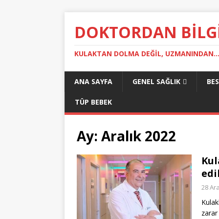
DOKTORDAN BILG
KULAKTAN DOLMA DEĞIL, UZMANINDAN..
ANA SAYFA
GENEL SAĞLIK
BE
TÜP BEBEK
Ay:
Aralık 2022
Kul
edi
28 Ara
Kulak
zarar