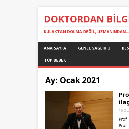
DOKTORDAN BILG
KULAKTAN DOLMA DEĞIL, UZMANINDAN..
ANA SAYFA
GENEL SAĞLIK
BE
TÜP BEBEK
Ay:
Ocak 2021
Pro
ila
16 Oc
Prof.
Prof.