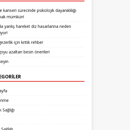
kanseri sürecinde psikolojik dayanıklılığı
rmak mümkün!
a yanlış hareket diz hasarlarına neden
iyor!
ezerlik için kritik rehber
goyu azaltan besin önerileri
Beyin
EGORILER
ayfa
enme
 Sağlığı
d
 Sağlığı