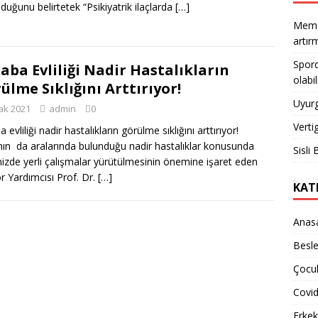
olduğunu belirtetek “Psikiyatrik ilaçlarda
[…]
Meme 
artı
Spord
aba Evliliği Nadir Hastalıkların
olabil
ülme Sıklığını Arttırıyor!
Uyurg
ak 2021
admin
0
Verti
 evliliği nadir hastalıkların görülme sıklığını arttırıyor!
ın da aralarında bulunduğu nadir hastalıklar konusunda
Sisli 
izde yerli çalışmalar yürütülmesinin önemine işaret eden
r Yardımcısı Prof. Dr.
[…]
KAT
Anas
Besl
Çocuk
Covi
Erkek