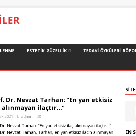
ILER
.
SLENME
ESTETIK-GÜZELLIK
TEDAVI ÖYKÜLERI-RÖPO
SITE
f. Dr. Nevzat Tarhan: “En yan etkisiz
ç alınmayan ilaçtır…”
ak 2021
admin
0
 Dr. Nevzat Tarhan: “En yan etkisiz ilaç alınmayan ilaçtır…”
EN 
 Dr. Nevzat Tarhan, Tarhan, en yan etkisiz ilacın alınmayan