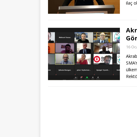
ilaç 
Akr
Gör
16 Oc
Akraba
SMA’n
ülkem
Rektö