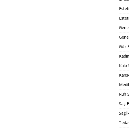
Estet
Estet
Gene
Genel
Göz S
Kadın
Kalp 
Kans
Medik
Ruh S
Saç E
Sağlı
Tedav