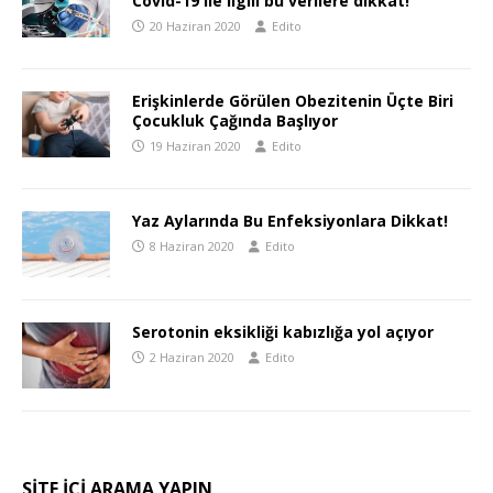
Covid-19 ile ilgili bu verilere dikkat!
20 Haziran 2020
Edito
Erişkinlerde Görülen Obezitenin Üçte Biri
Çocukluk Çağında Başlıyor
19 Haziran 2020
Edito
Yaz Aylarında Bu Enfeksiyonlara Dikkat!
8 Haziran 2020
Edito
Serotonin eksikliği kabızlığa yol açıyor
2 Haziran 2020
Edito
SITE IÇI ARAMA YAPIN